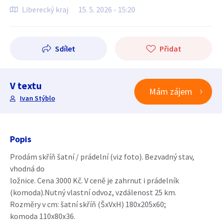
Liberecký kraj
15. 5. 2026 - 15:20
Sdílet
Přidat
V textu
Mám zájem
Ivan Stýblo
Popis
Prodám skříň šatní / prádelní (viz foto). Bezvadný stav,
vhodná do
ložnice. Cena 3000 Kč. V ceně je zahrnut i prádelník
(komoda).Nutný vlastní odvoz, vzdálenost 25 km.
Rozměry v cm: šatní skříň (ŠxVxH) 180x205x60;
komoda 110x80x36.