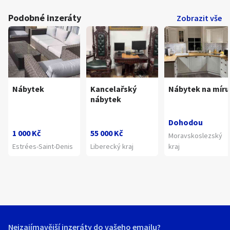
Podobné inzeráty
Zobrazit vše
Nábytek
Kancelařský
Nábytek na míru
nábytek
Dohodou
1 000 Kč
55 000 Kč
Moravskoslezský
Estrées-Saint-Denis
Liberecký kraj
kraj
Nejzajímavější inzeráty do vašeho emailu?