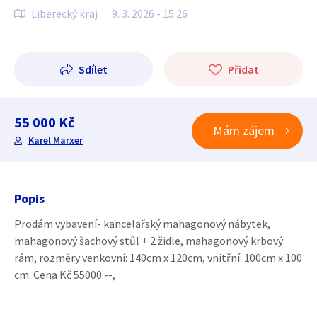
Liberecký kraj
9. 3. 2026 - 15:26
Sdílet
Přidat
55 000 Kč
Mám zájem
Karel Marxer
Popis
Prodám vybavení- kancelařský mahagonový nábytek,
mahagonový šachový stůl + 2 židle, mahagonový krbový
rám, rozměry venkovní: 140cm x 120cm, vnitřní: 100cm x 100
cm. Cena Kč 55000.--,