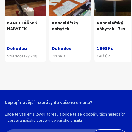
KANCELÁŘSKÝ
Kancelářsky
Kancelářský
NÁBYTEK
nábytek
nábytek - 7ks
Dohodou
Dohodou
1 990 Kč
Středočeský kraj
Praha 3
Celá ČR
Nejzajímavější inzeráty do vašeho emailu?
Zadejte vaši emailovou adresu a přidejte se k odběru těch nejlepších
inzerátu z našeho serveru do vašeho emailu.