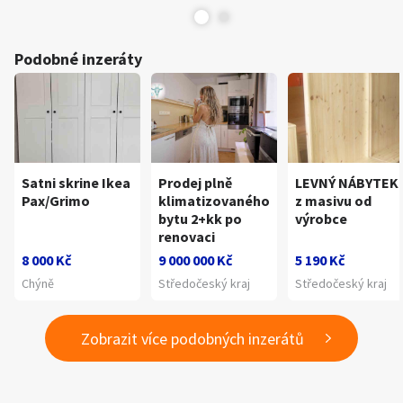
Podobné inzeráty
Satni skrine Ikea
Prodej plně
LEVNÝ NÁBYTEK
Pax/Grimo
klimatizovaného
z masivu od
bytu 2+kk po
výrobce
renovaci
8 000 Kč
9 000 000 Kč
5 190 Kč
Chýně
Středočeský kraj
Středočeský kraj
Zobrazit více podobných inzerátů