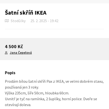
Šatní skříň IKEA
Stodůlky
25. 2. 2025 - 19:42
4 500 Kč
Jana Čepelová
Popis
Prodám bílou šatní skříň Pax z IKEA, ve velmi dobrém stavu,
používaná jen 3 roky.
Výška 235cm, šíře 50cm, hloubka 60cm.
Uvnitř je tyč na ramínka, 2 šuplíky, horní police. Dveře se
otevírají doleva.