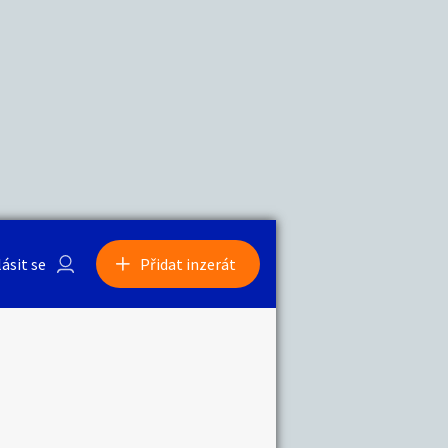
a
Zvířata
0
/
2000
Nahlásit
0
/
1000
lásit se
Přidat inzerát
obby
Sběratelství
ní
Ostatní