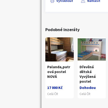
Vytisknout
Nahlásit
Podobné inzeráty
Palanda,patr
Dřevěná
ová postel
dětská
NOVÁ
Vyvýšená
postel
17 000 Kč
Dohodou
Celá ČR
Celá ČR