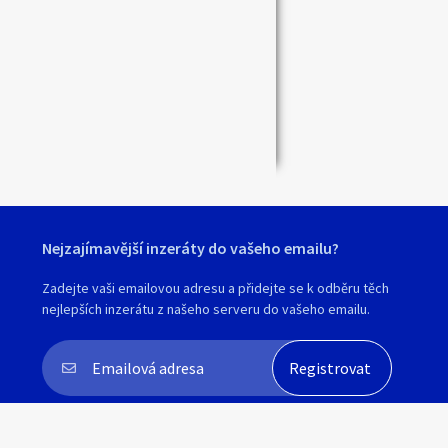
Zavřít
Nejzajímavější inzeráty do vašeho emailu?
Zadejte vaši emailovou adresu a přidejte se k odběru těch
nejlepších inzerátu z našeho serveru do vašeho emailu.
Souhlasím s
personalizací nabídek, zasíláním
marketingových materiálů a upozornění
.