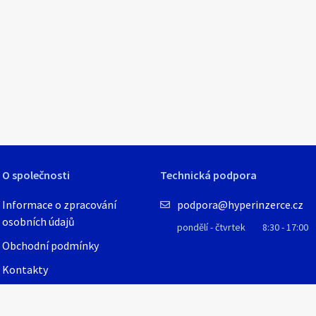
1
/
2
O společnosti
Technická podpora
Informace o zpracování
podpora@hyperinzerce.cz
osobních údajů
pondělí - čtvrtek
8:30 - 17:00
Obchodní podmínky
Kontakty