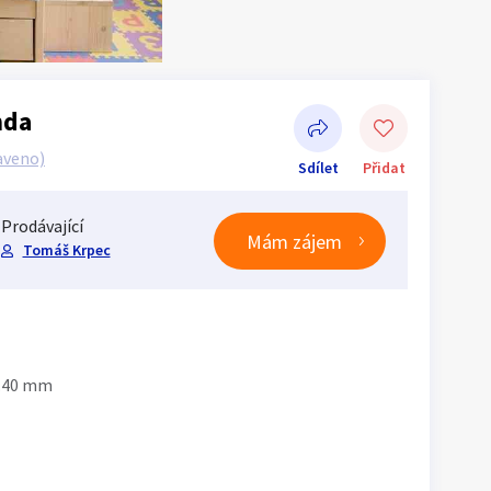
nda
aveno)
Sdílet
Přidat
Prodávající
Mám zájem
Tomáš Krpec
Sdílet na Facebooku
l.40 mm