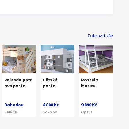
Zobrazit vše
Palanda,patr
Dětská
Postel z
ová postel
postel
Masívu
Dohodou
4 800 Kč
9 890 Kč
Celá ČR
Sokolov
Opava