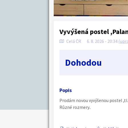
Vyvýšená postel ,Pala
Celá ČR
6. 8. 2026 - 20:34
(upr
Dohodou
Popis
Prodám novou vyvýšenou postel ,t
Různé rozmery..