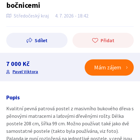
bočnicemi
Středočeský kraj
4. 7. 2026 - 18:42
Sdílet
Přidat
7 000 Kč
Mám zájem
Pavel Viktora
Popis
Kvalitní pevná patrová postel z masivního bukového dřeva s
pěnovými matracemi a laťovými dřevěnými rošty. Délka
postele 208 cm, šířka 99 cm. Možno používat také jako dvě
samostatné postele (takto byla používána, viz foto).
Palanda je nyní rozložená na jednotlivé postele, v ceně jsou