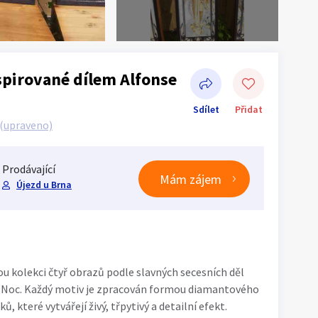
pirované dílem Alfonse
Sdílet
Přidat
(upraveno)
Prodávající
Mám zájem
Újezd u Brna
Sdílet na Facebooku
u kolekci čtyř obrazů podle slavných secesních děl
a Noc. Každý motiv je zpracován formou diamantového
, které vytvářejí živý, třpytivý a detailní efekt.