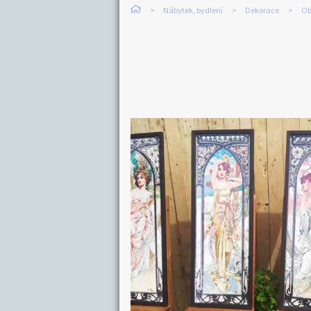
Nábytek, bydlení
Dekorace
Ob