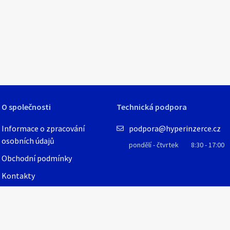
1
/
8
O společnosti
Technická podpora
Informace o zpracování
podpora@hyperinzerce.cz
osobních údajů
pondělí - čtvrtek
8:30 - 17:00
Obchodní podmínky
Kontakty