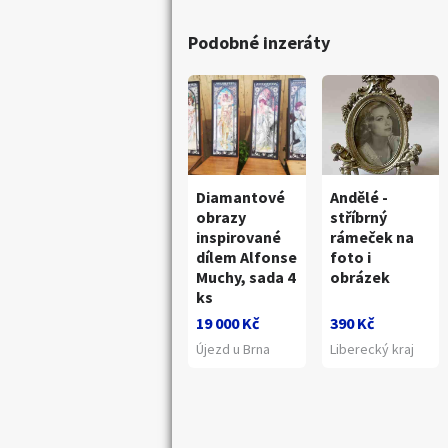
Podobné inzeráty
Diamantové
Andělé -
obrazy
stříbrný
inspirované
rámeček na
dílem Alfonse
foto i
Muchy, sada 4
obrázek
ks
19 000 Kč
390 Kč
Újezd u Brna
Liberecký kraj