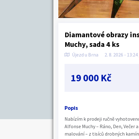
Diamantové obrazy ins
Muchy, sada 4 ks
Újezd u Brna
2. 8. 2026 - 13:24
19 000 Kč
Popis
Nabízím k prodeji ručně vyhotoveno
Alfonse Muchy – Ráno, Den, Večer 
malování – z tisíců drobných kamínků