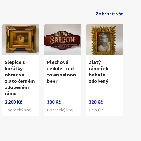
Zobrazit vše
Slepice s
Plechová
Zlatý
kuřátky -
cedule - old
rámeček -
obraz ve
town saloon
bohatě
zlato černém
beer
zdobený
zdobeném
rámu
2 200 Kč
330 Kč
320 Kč
Liberecký kraj
Liberecký kraj
Celá ČR