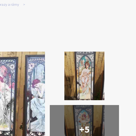
razy a rámy
+5