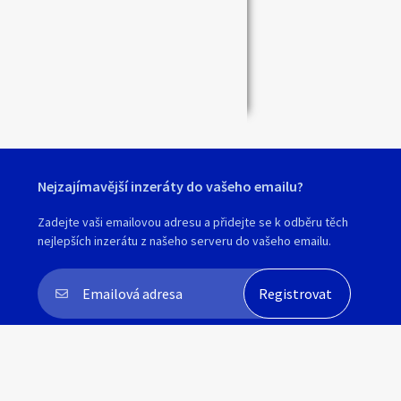
Zavřít
Nejzajímavější inzeráty do vašeho emailu?
Zadejte vaši emailovou adresu a přidejte se k odběru těch
nejlepších inzerátu z našeho serveru do vašeho emailu.
Souhlasím s
personalizací nabídek, zasíláním
marketingových materiálů a upozornění
.