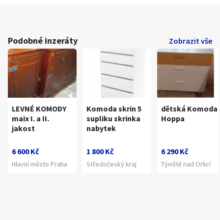
Podobné inzeráty
Zobrazit vše
LEVNÉ KOMODY
Komoda skrin 5
dětská Komoda
maix I. a II.
supliku skrinka
Hoppa
jakost
nabytek
6 600 Kč
1 800 Kč
6 290 Kč
Hlavní město Praha
Středočeský kraj
Týniště nad Orlicí