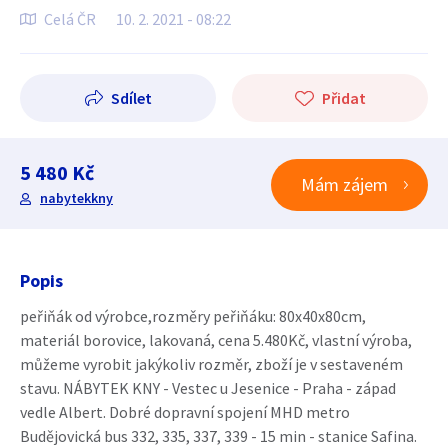
Celá ČR
10. 2. 2021 - 08:22
Sdílet
Přidat
5 480 Kč
Mám zájem
nabytekkny
Popis
peřiňák od výrobce,rozměry peřiňáku: 80x40x80cm,
materiál borovice, lakovaná, cena 5.480Kč, vlastní výroba,
můžeme vyrobit jakýkoliv rozměr, zboží je v sestaveném
stavu. NÁBYTEK KNY - Vestec u Jesenice - Praha - západ
vedle Albert. Dobré dopravní spojení MHD metro
Budějovická bus 332, 335, 337, 339 - 15 min - stanice Safina.